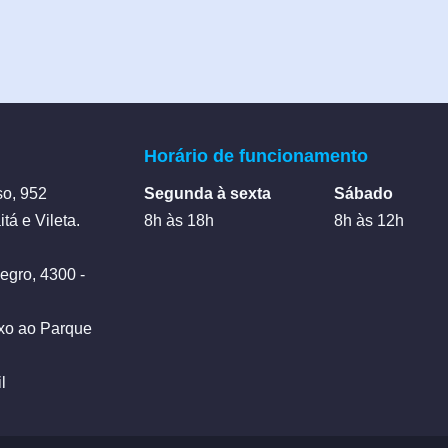
Horário de funcionamento
so, 952
Segunda à sexta
Sábado
tá e Vileta.
8h às 18h
8h às 12h
egro, 4300 -
exo ao Parque
l